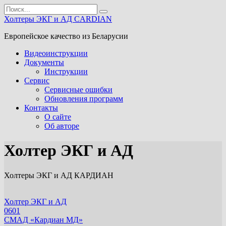
Перейти
Search
к
for:
Холтеры ЭКГ и АД CARDIAN
контенту
Европейское качество из Беларусии
Видеоинструкции
Документы
Инструкции
Сервис
Сервисные ошибки
Обновления программ
Контакты
О сайте
Об авторе
Холтер ЭКГ и АД
Холтеры ЭКГ и АД КАРДИАН
Холтер ЭКГ и АД
0
601
СМАД «Кардиан МД»